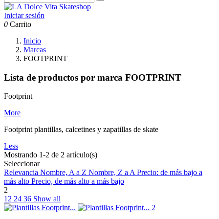
Iniciar sesión
0
Carrito
Inicio
Marcas
FOOTPRINT
Lista de productos por marca FOOTPRINT
Footprint
More
Footprint plantillas, calcetines y zapatillas de skate
Less
Mostrando 1-2 de 2 artículo(s)
Seleccionar
Relevancia
Nombre, A a Z
Nombre, Z a A
Precio: de más bajo a
más alto
Precio, de más alto a más bajo
2
12
24
36
Show all